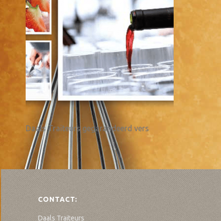
Daals Traiteurs gegarandeerd vers
CONTACT:
Daals Traiteurs