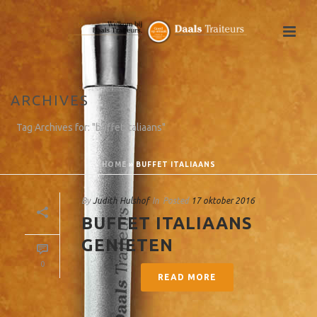
ARCHIVES
Tag Archives for: "buffet Italiaans"
HOME
»
BUFFET ITALIAANS
By
Judith Hulshof
In
Posted
17 oktober 2016
BUFFET ITALIAANS
GENIETEN
0
READ MORE