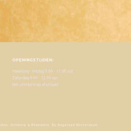
OPENINGSTIJDEN:
Maandag - vrijdag 9.00 - 17.00 uur
Zaterdag 9.00 - 12.00 uur
(en uiteraard op afspraak)
uden. Ontwerp & Realisatie: Bij Dageraad Winterswijk.