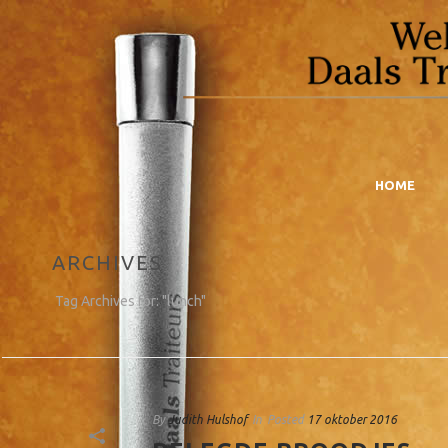
HOME
ARCHIVES
Tag Archives for: "lunch"
By
Judith Hulshof
In
Posted
17 oktober 2016