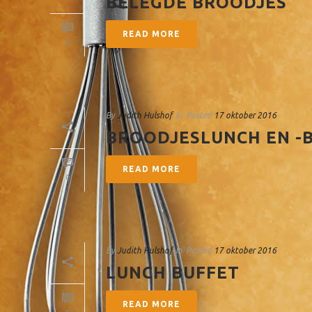
BELEGDE BROODJES
READ MORE
0
By
Judith Hulshof
In
Posted
17 oktober 2016
BROODJESLUNCH EN -
READ MORE
0
By
Judith Hulshof
In
Posted
17 oktober 2016
LUNCH BUFFET
READ MORE