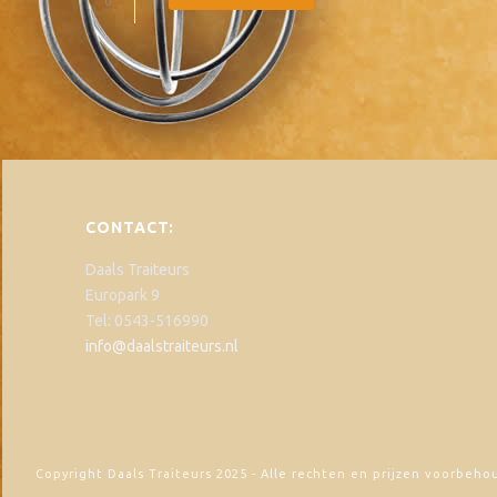
0
CONTACT:
Daals Traiteurs
Europark 9
Tel: 0543-516990
info@daalstraiteurs.nl
Copyright Daals Traiteurs 2025 - Alle rechten en prijzen voorbeho