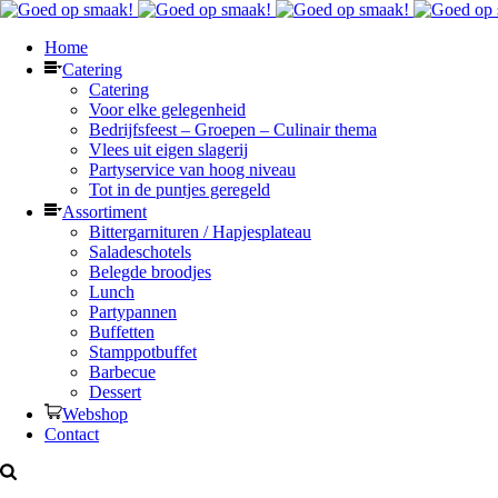
Home
Catering
Catering
Voor elke gelegenheid
Bedrijfsfeest – Groepen – Culinair thema
Vlees uit eigen slagerij
Partyservice van hoog niveau
Tot in de puntjes geregeld
Assortiment
Bittergarnituren / Hapjesplateau
Saladeschotels
Belegde broodjes
Lunch
Partypannen
Buffetten
Stamppotbuffet
Barbecue
Dessert
Webshop
Contact