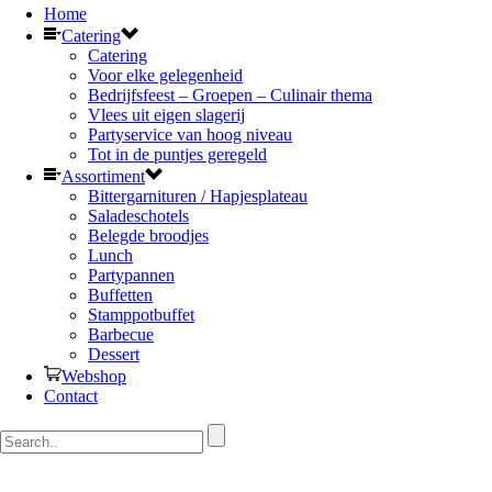
Home
Catering
Catering
Voor elke gelegenheid
Bedrijfsfeest – Groepen – Culinair thema
Vlees uit eigen slagerij
Partyservice van hoog niveau
Tot in de puntjes geregeld
Assortiment
Bittergarnituren / Hapjesplateau
Saladeschotels
Belegde broodjes
Lunch
Partypannen
Buffetten
Stamppotbuffet
Barbecue
Dessert
Webshop
Contact