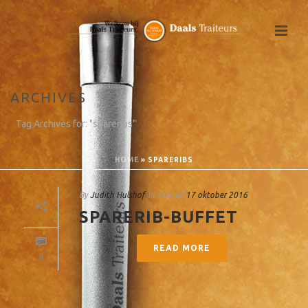
ARCHIVES
Tag Archives for: "spareribs"
HOME
»
SPARERIBS
By
Judith Hulshof
In
Posted
17 oktober 2016
SPARERIB-BUFFET
READ MORE
0